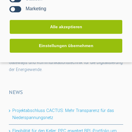
Marketing
Alle akzeptieren
Einstellungen übernehmen
Die Power Plus Communications AG (PPC), mit Sitz in
Mannheim, ist der führende Anbieter von Smart Meter
Gateways und Kommunikationstechnik für die Digitalisierung
der Energiewende.
NEWS
Projektabschluss CACTUS: Mehr Transparenz für das
Niederspannungsnetz
Flexibilität für den Keller: PPC erweitert BPL-Portfolio um