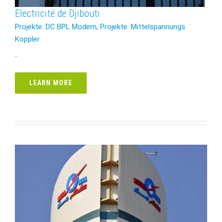
Electricité de Djibouti
Projekte: DC BPL Modem
,
Projekte: Mittelspannungs
Koppler
-
LEARN MORE