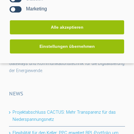
Marketing
Alle akzeptieren
Einstellungen übernehmen
Die Power Plus Communications AG (PPC), mit Sitz in
Mannheim, ist der führende Anbieter von Smart Meter
Gateways und Kommunikationstechnik für die Digitalisierung
der Energiewende.
NEWS
Projektabschluss CACTUS: Mehr Transparenz für das
Niederspannungsnetz
Flexibilität für den Keller: PPC erweitert BPL-Portfolio um