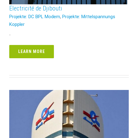
Electricité de Djibouti
Projekte: DC BPL Modem
,
Projekte: Mittelspannungs
Koppler
-
LEARN MORE