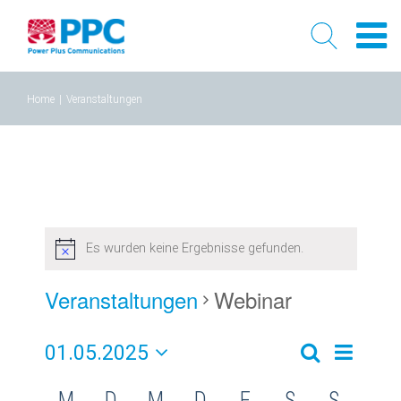
Skip
Home
|
Veranstaltungen
to
content
Es wurden keine Ergebnisse gefunden.
Veranstaltungen
Webinar
01.05.2025
Verans
Veransta
Monat
Suche
Datum
Ansich
Kalender
M
D
M
D
F
S
S