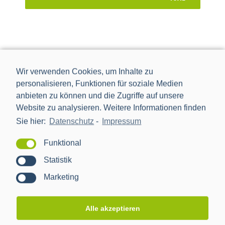
Wir verwenden Cookies, um Inhalte zu
personalisieren, Funktionen für soziale Medien
anbieten zu können und die Zugriffe auf unsere
Website zu analysieren. Weitere Informationen finden
Sie hier:
Datenschutz
-
Impressum
Funktional
Statistik
Marketing
Die Power Plus Communications AG (PPC), mit Sitz in
Mannheim, ist der führende Anbieter von Smart Meter
Gateways und Kommunikationstechnik für die Digitalisierung
Alle akzeptieren
der Energiewende.