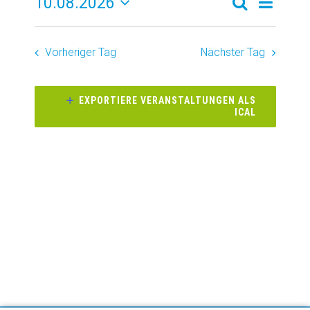
10.08.2026
Verans
Veransta
Tag
Suche
Datum
Ansich
Suche
wählen.
Vorheriger Tag
Nächster Tag
Naviga
und
Ansichte
EXPORTIERE VERANSTALTUNGEN ALS
ICAL
Navigati