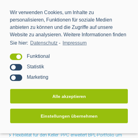
Wir verwenden Cookies, um Inhalte zu
personalisieren, Funktionen für soziale Medien
anbieten zu können und die Zugriffe auf unsere
Website zu analysieren. Weitere Informationen finden
Sie hier:
Datenschutz
-
Impressum
Die Power Plus Communications AG (PPC), mit Sitz in
Mannheim, ist der führende Anbieter von Smart Meter
Funktional
Gateways und Kommunikationstechnik für die Digitalisierung
Statistik
der Energiewende.
Marketing
NEWS
Alle akzeptieren
Projektabschluss CACTUS: Mehr Transparenz für das
Einstellungen übernehmen
Niederspannungsnetz
Flexibilität für den Keller: PPC erweitert BPL-Portfolio um