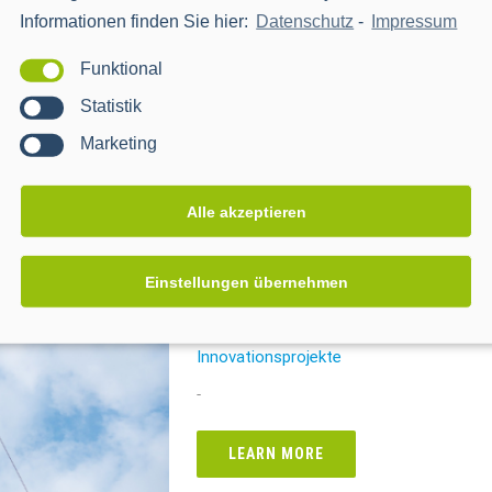
-
Informationen finden Sie hier:
Datenschutz
-
Impressum
Funktional
LEARN MORE
Statistik
Marketing
Alle akzeptieren
Einstellungen übernehmen
CACTUS – Connect, Assist & Contr
Smart Energy Systeme
Innovationsprojekte
-
LEARN MORE