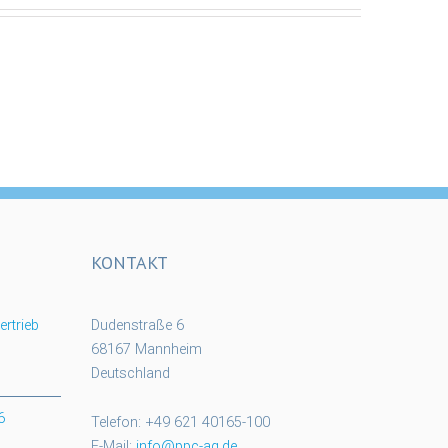
KONTAKT
rtrieb
Dudenstraße 6
68167 Mannheim
Deutschland
6
Telefon: +49 621 40165-100
E-Mail:
info@ppc-ag.de