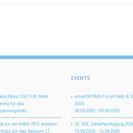
EVENTS
tabschluss CACTUS: Mehr
smartOPTIMO Forum Netz & Ve
renz für das
2026
spannungsnetz
08.09.2026
-
09.09.2026
ität für den Keller: PPC erweitert
32. VDE Zählerfachtagung 202
rtfolio um das Nessum 1T-
15.09.2026
-
16.09.2026