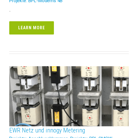
Projekte: BPL-Modems 4B
-
LEARN MORE
EWR Netz und innogy Metering