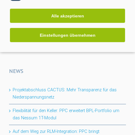
Alle akzeptieren
Die Power Plus Communications AG (PPC), mit Sitz in
Mannheim, ist der führende Anbieter von Smart Meter
Einstellungen übernehmen
Gateways und Kommunikationstechnik für die Digitalisierung
der Energiewende.
NEWS
Projektabschluss CACTUS: Mehr Transparenz für das
Niederspannungsnetz
Flexibilität für den Keller: PPC erweitert BPL-Portfolio um
das Nessum 1T-Modul
Auf dem Weg zur RLM-Integration: PPC bringt