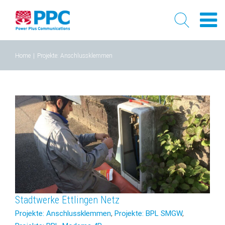
Skip
Home
|
Projekte: Anschlussklemmen
to
content
Stadtwerke Ettlingen Netz
Projekte: Anschlussklemmen
,
Projekte: BPL SMGW
,