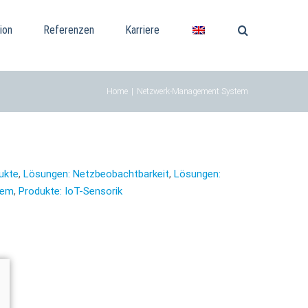
ion
Referenzen
Karriere
Home
|
Netzwerk-Management System
ukte
,
Lösungen: Netzbeobachtbarkeit
,
Lösungen:
tem
,
Produkte: IoT-Sensorik