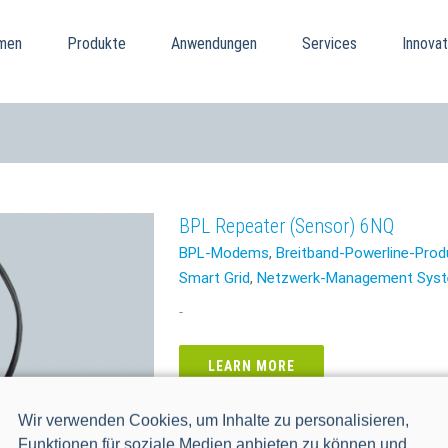
men
Produkte
Anwendungen
Services
Innovat
BPL Repeater (Sensor) 6NQ
BPL-Modems
,
Breitband-Powerline-Prod
Smart Grid
,
Netzwerk-Management Sys
-
LEARN MORE
Wir verwenden Cookies, um Inhalte zu personalisieren,
Funktionen für soziale Medien anbieten zu können und