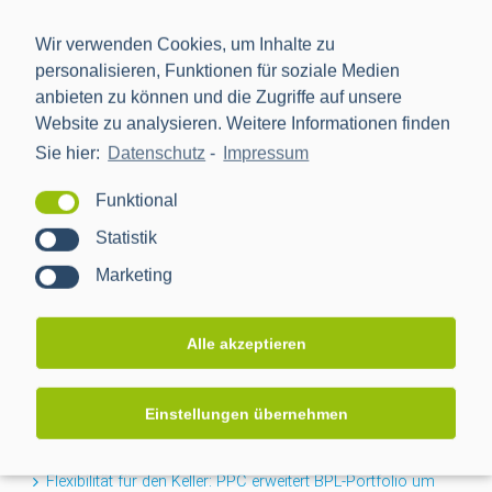
Wir verwenden Cookies, um Inhalte zu
personalisieren, Funktionen für soziale Medien
anbieten zu können und die Zugriffe auf unsere
Website zu analysieren. Weitere Informationen finden
Sie hier:
Datenschutz
-
Impressum
Die Power Plus Communications AG (PPC), mit Sitz in
Mannheim, ist der führende Anbieter von Smart Meter
Funktional
Gateways und Kommunikationstechnik für die Digitalisierung
Statistik
der Energiewende.
Marketing
NEWS
Alle akzeptieren
Projektabschluss CACTUS: Mehr Transparenz für das
Einstellungen übernehmen
Niederspannungsnetz
Flexibilität für den Keller: PPC erweitert BPL-Portfolio um