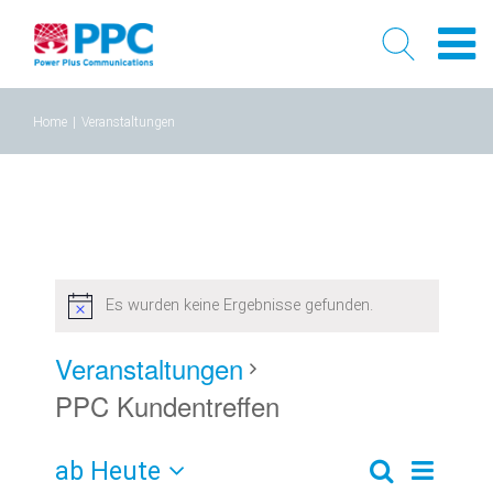
Skip
Home
|
Veranstaltungen
to
content
Es wurden keine Ergebnisse gefunden.
Veranstaltungen
PPC Kundentreffen
ab Heute
Verans
Veransta
Liste