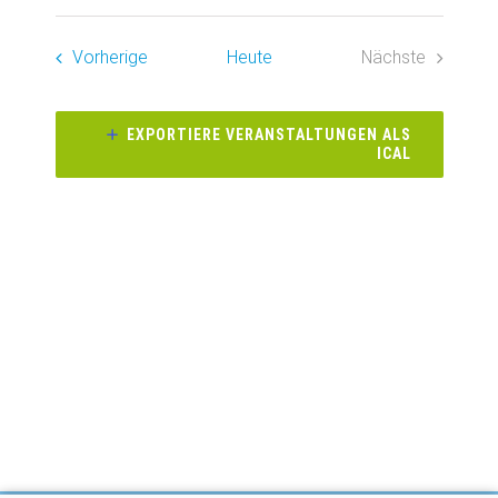
Suche
Datum
Ansich
Suche
wählen.
Veranstaltungen
Vorherige
Heute
Nächste
Naviga
und
Veranstaltun
Ansichte
EXPORTIERE VERANSTALTUNGEN ALS
ICAL
Navigati