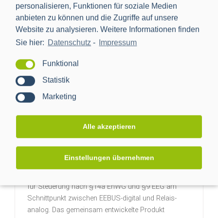
personalisieren, Funktionen für soziale Medien
anbieten zu können und die Zugriffe auf unsere
Website zu analysieren. Weitere Informationen finden
Sie hier:
Datenschutz
-
Impressum
Funktional
Statistik
Marketing
Alle akzeptieren
Projektabschluss CACTUS: Mehr
Transparenz für das Niederspannungsnetz
Einstellungen übernehmen
Weidmüller und PPC demonstrieren auf der E-world
mit dem EEBUS-Relais-Converter (ERC) die Lösung
für Steuerung nach §14a EnWG und §9 EEG am
Schnittpunkt zwischen EEBUS-digital und Relais-
analog. Das gemeinsam entwickelte Produkt