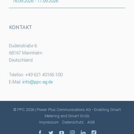
16.09.2026
-
17.09.2026
KONTAKT
Dudenstraße 6
68167 Mannheim
Deutschland
Telefon: +49 621 40165-100
E-Mail:
info@ppc-ag.de
© PPC
2026 | Power Plus Communications AG - Enabling Smart
Metering and Smart Grids
Impressum
Datenschutz
AGB
facebook
twitter
youtube
instagram
linkedin
xing