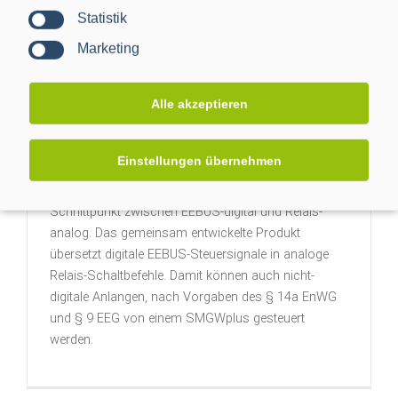
Statistik
Marketing
Projektabschluss CACTUS: Mehr
Alle akzeptieren
Transparenz für das Niederspannungsnetz
Weidmüller und PPC demonstrieren auf der E-world
Einstellungen übernehmen
mit dem EEBUS-Relais-Converter (ERC) die Lösung
für Steuerung nach §14a EnWG und §9 EEG am
Schnittpunkt zwischen EEBUS-digital und Relais-
analog. Das gemeinsam entwickelte Produkt
übersetzt digitale EEBUS-Steuersignale in analoge
Relais-Schaltbefehle. Damit können auch nicht-
digitale Anlangen, nach Vorgaben des § 14a EnWG
und § 9 EEG von einem SMGWplus gesteuert
werden.