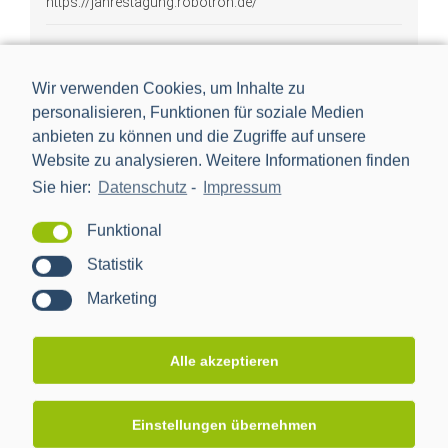
https://jahrestagung.robotron.de/
Wir verwenden Cookies, um Inhalte zu
Veranstaltungsort
personalisieren, Funktionen für soziale Medien
anbieten zu können und die Zugriffe auf unsere
Penck Hotel
Website zu analysieren. Weitere Informationen finden
Sie hier:
Datenschutz
-
Impressum
Ostra-Allee 33
Dresden
,
01067
Deutschland
Funktional
Statistik
Marketing
Veranstalter
Alle akzeptieren
Robotron Datenbank-Software GmbH
Einstellungen übernehmen