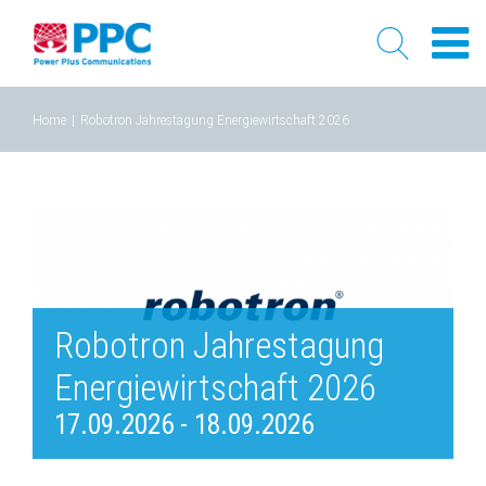
Skip
Home
|
Robotron Jahrestagung Energiewirtschaft 2026
to
content
Robotron Jahrestagung
Energiewirtschaft 2026
17.09.2026
-
18.09.2026