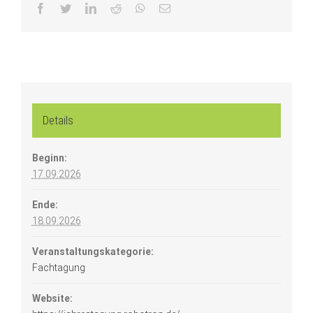
facebook
twitter
linkedin
reddit
whatsapp
Email
Details
Beginn:
17.09.2026
Ende:
18.09.2026
Veranstaltungskategorie:
Fachtagung
Website: