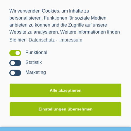
Veranstaltungsort
Wir verwenden Cookies, um Inhalte zu
Penck Hotel
personalisieren, Funktionen für soziale Medien
anbieten zu können und die Zugriffe auf unsere
Ostra-Allee 33
Website zu analysieren. Weitere Informationen finden
Dresden
,
01067
Deutschland
Sie hier:
Datenschutz
-
Impressum
Funktional
Statistik
Veranstalter
Marketing
Robotron Datenbank-Software GmbH
Alle akzeptieren
Einstellungen übernehmen