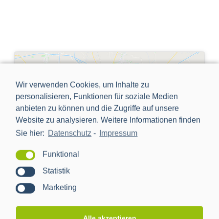
Wir verwenden Cookies, um Inhalte zu
Bitte hier klicken, um die
personalisieren, Funktionen für soziale Medien
Marketing-Cookies zu
anbieten zu können und die Zugriffe auf unsere
akzeptieren und diesen
Website zu analysieren. Weitere Informationen finden
Inhalt zu aktivieren
Sie hier:
Datenschutz
-
Impressum
Funktional
Statistik
Marketing
Reisende mit eingeschränkter Mobilität
Die Haltestelle Exerzierplatz ist nur über eine hohe und steile
Alle akzeptieren