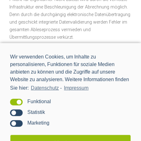
Infrastruktur eine Beschleunigung der Abrechnung möglich.
Denn durch die durchgängig elektronische Datenübertragung
und geschickt integrierte Datenvalidierung werden Fehler im
gesamten Ableseprozess vermieden und
Übermittlungsprozesse verkürzt.
Einbindung von Drittanbietern
Wir verwenden Cookies, um Inhalte zu
personalisieren, Funktionen für soziale Medien
anbieten zu können und die Zugriffe auf unsere
Der Einsatz des interoperablen SMGW und die
Website zu analysieren. Weitere Informationen finden
Anbindungsmöglichkeit via CLS-Kanal ermöglichen nicht nur
Sie hier:
Datenschutz
-
Impressum
die Integration weiterer Anwendungen, sondern auch
verschiedener Anbieter. Diese nutzen die Datenautobahn des
Funktional
SMGW für die Datenübertragung. Die Koordination und
Bereitstellung der erfassten Daten erfolgt dann hochsicher
Statistik
an den jeweiligen Berechtigten durch den
Marketing
Gateway‑Administrator. Somit können Manipulation oder
Datenmissbrauch verhindert werden und gleichzeitig