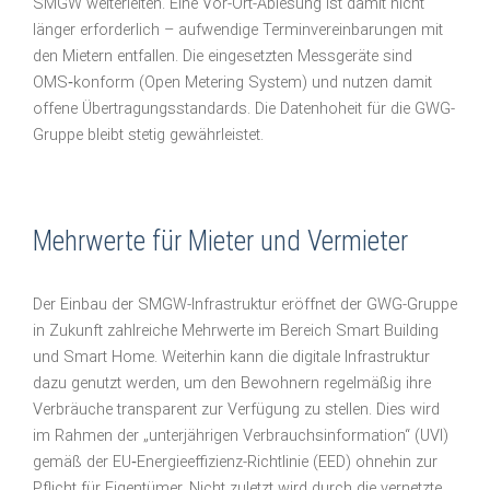
SMGW weiterleiten. Eine Vor-Ort-Ablesung ist damit nicht
länger erforderlich – aufwendige Terminvereinbarungen mit
den Mietern entfallen. Die eingesetzten Messgeräte sind
OMS‑konform (Open Metering System) und nutzen damit
offene Übertragungsstandards. Die Datenhoheit für die GWG-
Gruppe bleibt stetig gewährleistet.
Mehrwerte für Mieter und Vermieter
Der Einbau der SMGW-Infrastruktur eröffnet der GWG-Gruppe
in Zukunft zahlreiche Mehrwerte im Bereich Smart Building
und Smart Home. Weiterhin kann die digitale Infrastruktur
dazu genutzt werden, um den Bewohnern regelmäßig ihre
Verbräuche transparent zur Verfügung zu stellen. Dies wird
im Rahmen der „unterjährigen Verbrauchsinformation“ (UVI)
gemäß der EU‑Energieeffizienz-Richtlinie (EED) ohnehin zur
Pflicht für Eigentümer. Nicht zuletzt wird durch die vernetzte