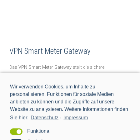
VPN Smart Meter Gateway
Das VPN Smart Meter Gateway stellt die sichere
Kommunikation zwischen Liegenschaft und
Backendsystemen über den Kundenrouter ohne zusätzliche
Wir verwenden Cookies, um Inhalte zu
Umwege sicher.
personalisieren, Funktionen für soziale Medien
anbieten zu können und die Zugriffe auf unsere
WAN Anbindung über VPN Verbindung mittels
Website zu analysieren. Weitere Informationen finden
kundeneigenen Internetrouter
Sie hier:
Datenschutz
-
Impressum
IPv4 und IPv6-Unterstützung
Anbindung direkt an den Kundenrouter ohne weitere
Funktional
Hardware