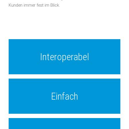
Kunden immer fest im Blick.
Interoperabel
Anwendungshardware – wir können mit allen.
Ob SMGW, Backendsystem oder
Einfach
Schnittstellen für eine einfache Integration.
Wir bauen Hürden ab und sorgen mit schlanken