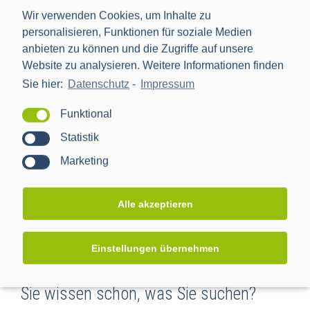
Wir verwenden Cookies, um Inhalte zu
UNSERE CLS-ANWENDUNGEN
personalisieren, Funktionen für soziale Medien
anbieten zu können und die Zugriffe auf unsere
Website zu analysieren. Weitere Informationen finden
Sie hier:
Datenschutz
-
Impressum
Wir haben für jeden Fall das richtige
Funktional
CLS
Statistik
Marketing
Alle akzeptieren
Einstellungen übernehmen
Sie wissen schon, was Sie suchen?