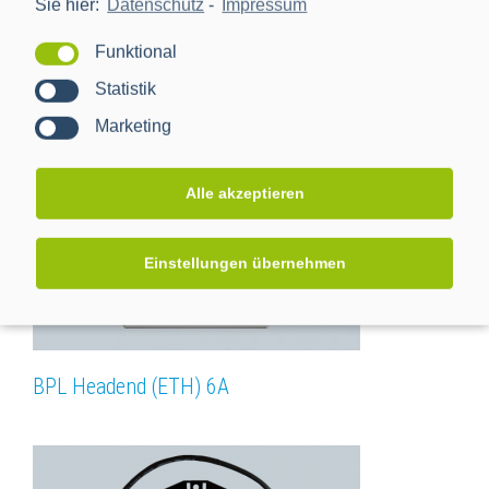
Sie hier:
Datenschutz
-
Impressum
Funktional
BPL Headend (LTE) 6R
Statistik
Marketing
Alle akzeptieren
Einstellungen übernehmen
BPL Headend (ETH) 6A