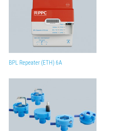
BPL Repeater (ETH) 6A