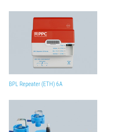
BPL Repeater (ETH) 6A