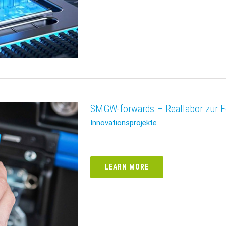
SMGW-forwards – Reallabor zur F
Innovationsprojekte
-
LEARN MORE