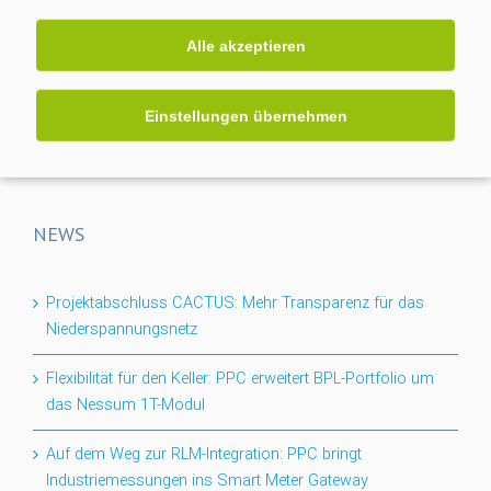
Alle akzeptieren
Die Power Plus Communications AG (PPC), mit Sitz in
Mannheim, ist der führende Anbieter von Smart Meter
Einstellungen übernehmen
Gateways und Kommunikationstechnik für die Digitalisierung
der Energiewende.
NEWS
Projektabschluss CACTUS: Mehr Transparenz für das
Niederspannungsnetz
Flexibilität für den Keller: PPC erweitert BPL-Portfolio um
das Nessum 1T-Modul
Auf dem Weg zur RLM-Integration: PPC bringt
Industriemessungen ins Smart Meter Gateway