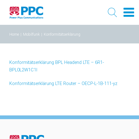
Skip
Home
|
Mobilfunk
|
Konformitätserklärung
to
content
Konformitätserklärung BPL Headend LTE – 6R1-
BPL0L2W1C1l
Konformitätserklärung LTE Router – OECP-L-1B-111-yz