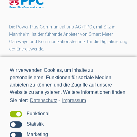
Die Power Plus Communications AG (PPC), mit Sitz in
Mannheim, ist der führende Anbieter von Smart Meter
Gateways und Kommunikationstechnik für die Digitalisierung
der Energiewende.
Wir verwenden Cookies, um Inhalte zu
NEWS
personalisieren, Funktionen für soziale Medien
anbieten zu können und die Zugriffe auf unsere
Projektabschluss CACTUS: Mehr Transparenz für das
Website zu analysieren. Weitere Informationen finden
Niederspannungsnetz
Sie hier:
Datenschutz
-
Impressum
Flexibilität für den Keller: PPC erweitert BPL-Portfolio um
Funktional
das Nessum 1T-Modul
Statistik
Auf dem Weg zur RLM-Integration: PPC bringt
Marketing