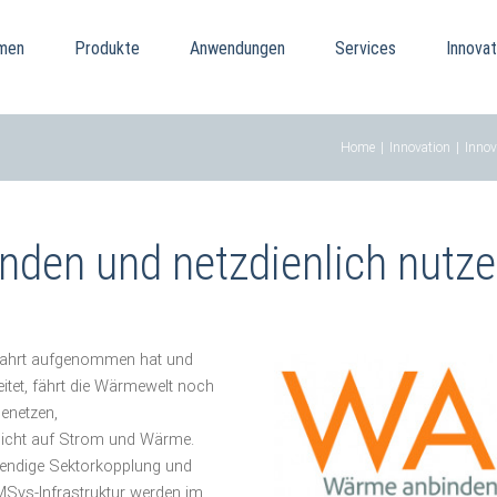
men
Produkte
Anwendungen
Services
Innovat
Home
|
Innovation
|
Innov
en und netzdienlich nutz
n Fahrt aufgenommen hat und
itet, fährt die Wärmewelt noch
enetzen,
sicht auf Strom und Wärme.
wendige
Sektorkopplung
und
MSys
-Infrastruktur werden
im