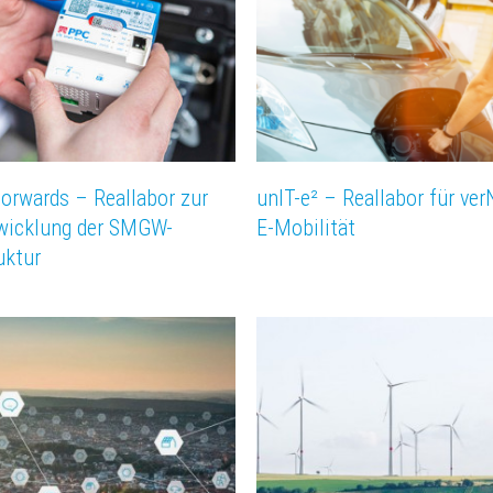
rwards – Reallabor zur
unIT-e² – Reallabor für ve
wicklung der SMGW-
E-Mobilität
uktur