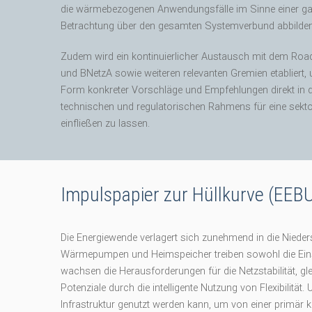
die wärmebezogenen Anwendungsfälle im Sinne einer ga
Betrachtung über den gesamten Systemverbund abbilden
Zudem wird ein kontinuierlicher Austausch mit dem 
und BNetzA sowie weiteren relevanten Gremien etabliert, 
Form konkreter Vorschläge und Empfehlungen direkt in di
technischen und regulatorischen Rahmens für eine sek
einfließen zu lassen.
Impulspapier zur Hüllkurve (EE
Die Energiewende verlagert sich zunehmend in die Nieder
Wärmepumpen und Heimspeicher treiben sowohl die Einsp
wachsen die Herausforderungen für die Netzstabilität, gle
Potenziale durch die intelligente Nutzung von Flexibilität
Infrastruktur genutzt werden kann, um von einer primär k