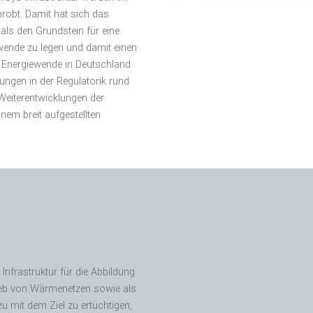
probt.
Damit hat sich das
ls den Grundstein für eine
wende zu legen und damit einen
n Energiewende in Deutschland
ngen in der Regulatorik rund
eiterentwicklungen der
m breit aufgestellten
nfrastruktur für die Abbildung
ieb von Wärmenetzen sowie als
 mit dem Ziel zu ertüchtigen,