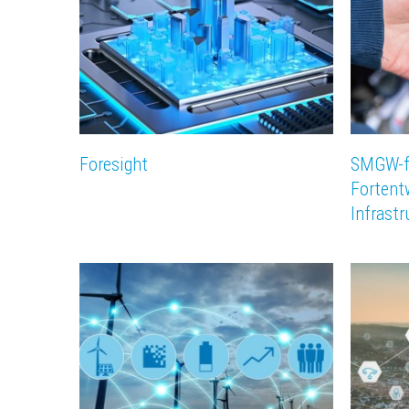
Foresight
SMGW-fo
Fortent
Infrastr