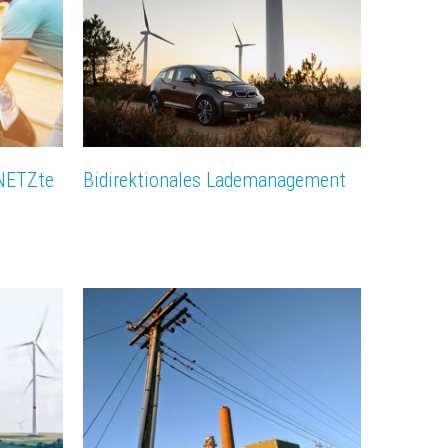
rNETZte
Bidirektionales Lademanagement