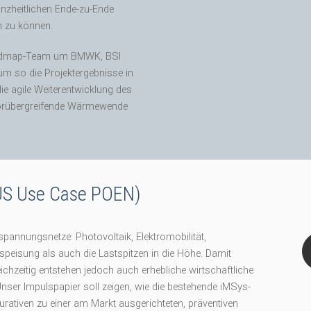
nzheitlichen Ende-zu-Ende
 zu können.
Roadmap-Team um BMWK, BSI
um so die Projektergebnisse in
e agile Weiterentwicklung des
torübergreifende Wärmewende
BUS Use Case POEN)
spannungsnetze: Photovoltaik, Elektromobilität,
eisung als auch die Lastspitzen in die Höhe. Damit
ichzeitig entstehen jedoch auch erhebliche wirtschaftliche
. Unser Impulspapier soll zeigen, wie die bestehende iMSys-
urativen zu einer am Markt ausgerichteten, präventiven