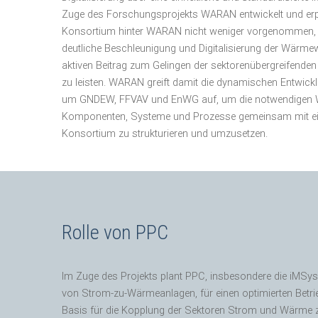
Zuge des Forschungsprojekts WARAN
entwickelt und er
Konsortium hinter WARAN nicht weniger vorgenommen, a
deutliche Beschleunigung und Digitalisierung der Wärme
aktiven Beitrag zum Gelingen der sektorenübergreifende
zu leisten.
WARAN greift damit die dynamischen Entwicklu
um GNDEW, FFVAV und EnWG auf, um die notwendigen W
Komponenten, Systeme und Prozesse gemeinsam mit eine
Konsortium zu strukturieren und umzusetzen.
Rolle von PPC
Im Zuge des Projekts plant PPC, insbesondere die iMSys I
von Strom-zu-Wärmeanlagen, für einen optimierten Betr
Basis für die Kopplung der Sektoren Strom und Wärme zu