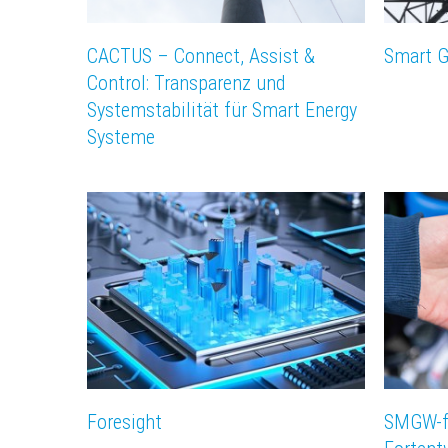
CACTUS – Connect, Assist &
Smart G
Control: Transparenz und
Systemstabilität für Smart Energy
Systeme
Foresight
SMGW-fo