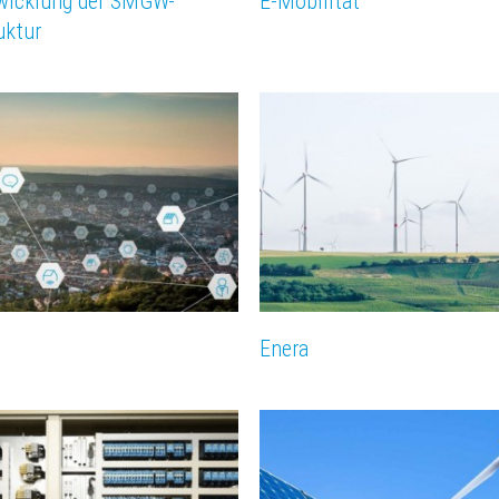
wicklung der SMGW-
E-Mobilität
uktur
Enera