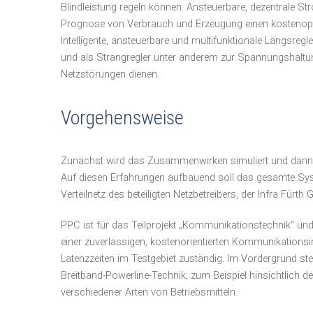
Blindleistung regeln können. Ansteuerbare, dezentrale St
Prognose von Verbrauch und Erzeugung einen kostenopt
Intelligente, ansteuerbare und multifunktionale Längsregl
und als Strangregler unter anderem zur Spannungshalt
Netzstörungen dienen.
Vorgehensweise
Zunächst wird das Zusammenwirken simuliert und dann i
Auf diesen Erfahrungen aufbauend soll das gesamte Sy
Verteilnetz des beteiligten Netzbetreibers, der Infra Fürt
PPC
ist für das Teilprojekt „Kommunikationstechnik“ und 
einer zuverlässigen, kostenorientierten Kommunikationsin
Latenzzeiten im Testgebiet zuständig. Im Vordergrund ste
Breitband-Powerline-Technik, zum Beispiel hinsichtlich
verschiedener Arten von Betriebsmitteln.