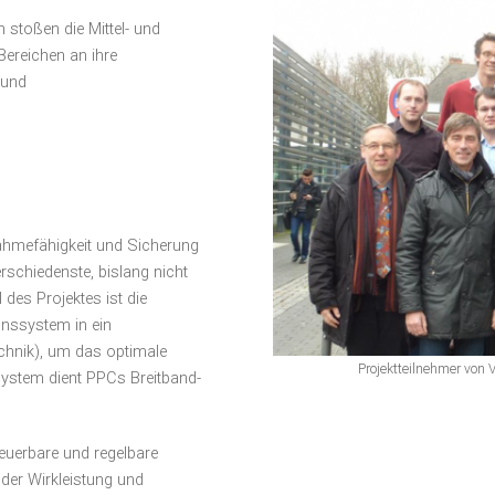
stoßen die Mittel- und
Bereichen an ihre
 und
nahmefähigkeit und Sicherung
verschiedenste, bislang nicht
 des Projektes ist die
onssystem in ein
echnik), um das optimale
Projektteilnehmer von 
system dient
PPC
s Breitband-
teuerbare und regelbare
oder Wirkleistung und