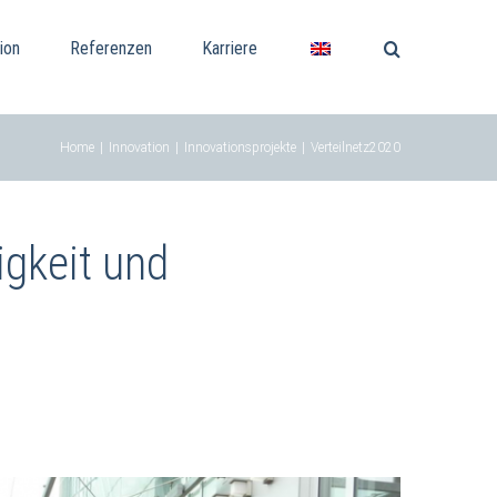
ion
Referenzen
Karriere
Home
|
Innovation
|
Innovationsprojekte
|
Verteilnetz2020
igkeit und