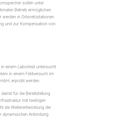
romspeicher sollen unter
imalen Betrieb ermöglichen.
er werden in Ortsnetzstationen
ung und zur Kompensation von
n einem Labortest untersucht.
stem in einem Feldversuch im
h GmbH, erprobt werden.
damit für die Bereitstellung
frastruktur mit niedrigen
ht die Weiterentwicklung der
 der dynamischen Anbindung