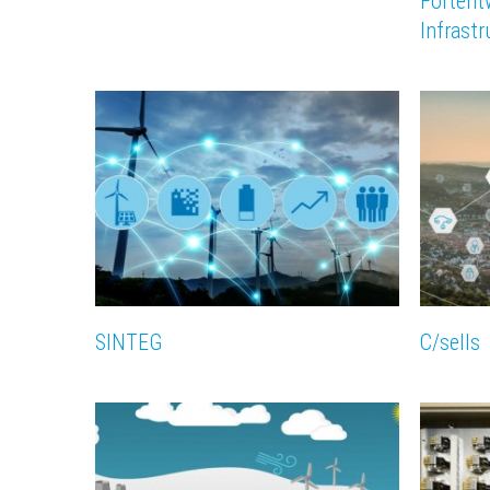
Fortent
Infrastr
SINTEG
C/sells