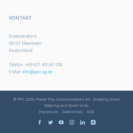
KONTAKT
Dudenstraße 6
68167 Mannheim
Deutschland
Telefon: +49 621 40165-100
E-Mail:
info@ppc-ag.de
© PPC
2026 | Power Plus Communications AG - Enabling Smart
Metering and Smart Grids
Impressum
Datenschutz
AGB
facebook
twitter
youtube
instagram
linkedin
xing