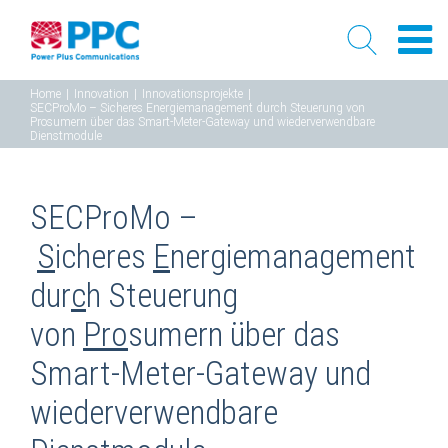
Skip
Home
|
Innovation
|
Innovationsprojekte
|
SECProMo – Sicheres Energiemanagement durch Steuerung von
to
Prosumern über das Smart-Meter-Gateway und wiederverwendbare
Dienstmodule
content
SECProMo –
S
icheres
E
nergiemanagement
dur
c
h Steuerung
von
Pro
sumern über das
Smart-Meter-Gateway und
wiederverwendbare