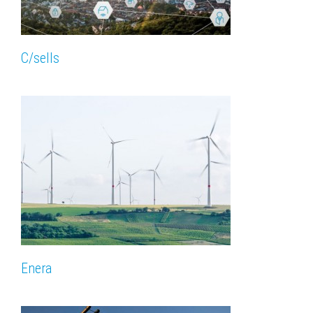
C/sells
Enera