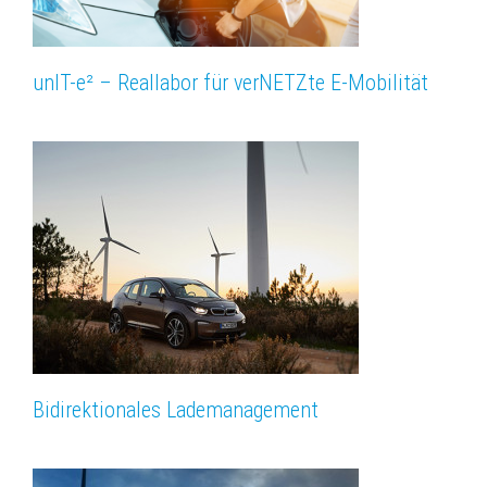
unIT-e² – Reallabor für verNETZte E-Mobilität
Bidirektionales Lademanagement