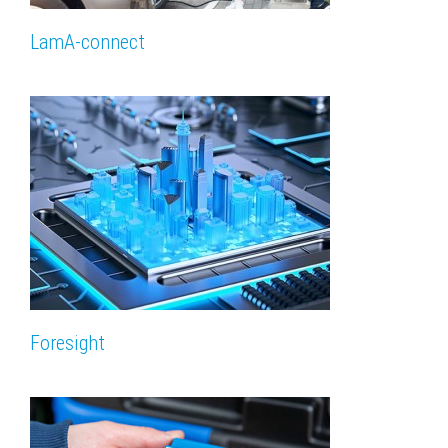
LamA-connect
Foresight