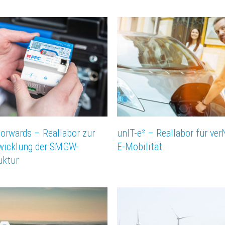
rwards – Reallabor zur
unIT-e² – Reallabor für ve
wicklung der SMGW-
E-Mobilität
uktur