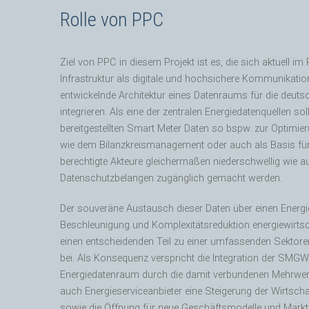
Rolle von PPC
Ziel von PPC in diesem Projekt ist es, die sich aktuell i
Infrastruktur als digitale und hochsichere Kommunikation
entwickelnde Architektur eines Datenraums für die deuts
integrieren. Als eine der zentralen Energiedatenquellen s
bereitgestellten Smart Meter Daten so bspw. zur Optim
wie dem Bilanzkreismanagement oder auch als Basis fü
berechtigte Akteure gleichermaßen niederschwellig wie 
Datenschutzbelangen zugänglich gemacht werden.
Der souveräne Austausch dieser Daten über einen Energi
Beschleunigung und Komplexitätsreduktion energiewirtsc
einen entscheidenden Teil zu einer umfassenden Sektor
bei. Als Konsequenz verspricht die Integration der SMGW-
Energiedatenraum durch die damit verbundenen Mehrwert
auch Energieserviceanbieter eine Steigerung der Wirtschaft
sowie die Öffnung für neue Geschäftsmodelle und Markt