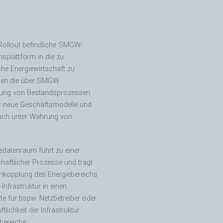
m Rollout befindliche SMGW-
splattform in die zu
che Energiewirtschaft zu
ollen die über SMGW
ierung von Bestandsprozessen
r neue Geschäftsmodelle und
auch unter Wahrung von
edatenraum führt zu einer
haftlicher Prozesse und trägt
enkopplung des Energiebereichs
Infrastruktur in einen
e für bspw. Netzbetreiber oder
lichkeit der Infrastruktur
bereiche.