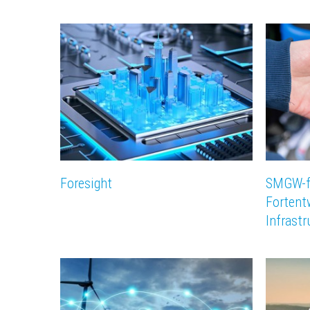
Foresight
SMGW-fo
Fortent
Infrastr