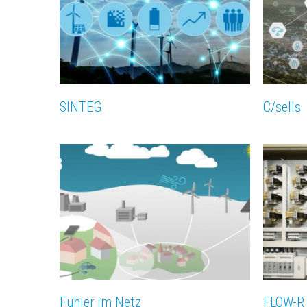
SINTEG
C/sells
Fühler im Netz
FLOW-R