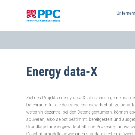
Skip
to
Unterneh
content
Energy data-X
Ziel des Projekts energy data-X ist es, einen gemeinsam
Datenraum für die deutsche Energiewirtschaft zu schaffen
weiterhin dezentral bei den Dateneigentümern, können ab
souverän, also selbst bestimmt, bereitgestellt und ausge
Grundlage für energiewirtschaftliche Prozesse, innovativ
Geschäftsmodelle sowie einen standardisierten, effizien