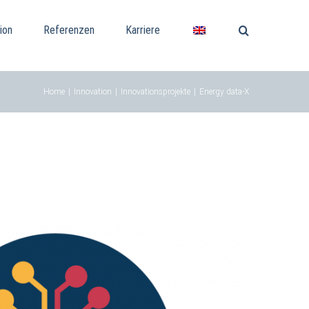
ion
Referenzen
Karriere
Home
|
Innovation
|
Innovationsprojekte
|
Energy data-X