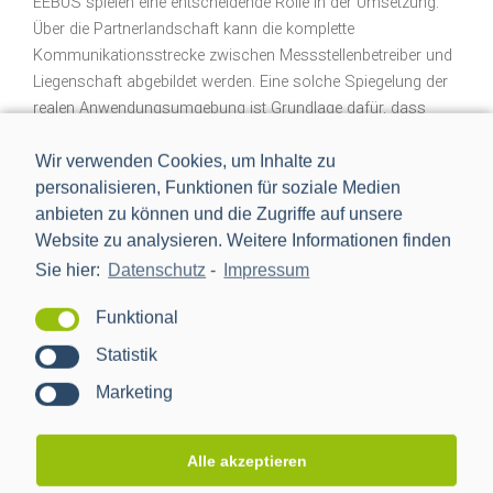
EEBUS spielen eine entscheidende Rolle in der Umsetzung:
Über die Partnerlandschaft kann die komplette
Kommunikationsstrecke zwischen Messstellenbetreiber und
Liegenschaft abgebildet werden. Eine solche Spiegelung der
realen Anwendungsumgebung ist Grundlage dafür, dass
fehlende Prozesse identifiziert, ausgestaltet und verprobt
Wir verwenden Cookies, um Inhalte zu
werden können, die einer späteren Umsetzung im Feld so
personalisieren, Funktionen für soziale Medien
nahe wie möglich kommen. Das garantiert ein schnelles und
anbieten zu können und die Zugriffe auf unsere
unkompliziertes Überführen der Forschungsergebnisse in die
Website zu analysieren. Weitere Informationen finden
Praxis und ein Aufgreifen durch Anwender in der Mess- und
Verteilnetzlandschaft. Die Ergebnisse SISSYs beschleunigen
Sie hier:
Datenschutz
-
Impressum
damit insgesamt die Standardisierungsprozesse, welche für
Funktional
einen kosteneffizienten Rollout von Millionen flexibler
Verbraucher maßgeblich sind.
Statistik
Marketing
Alle akzeptieren