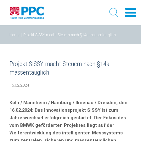
Skip
Home
|
Projekt SISSY macht Steuern nach §14a massentauglich
to
content
Projekt SISSY macht Steuern nach §14a
massentauglich
16.02.2024
Köln / Mannheim / Hamburg / Ilmenau / Dresden, den
16.02.2024: Das Innovationsprojekt SISSY ist zum
Jahreswechsel erfolgreich gestartet. Der Fokus des
vom BMWK geförderten Projektes liegt auf der
Weiterentwicklung des intelligenten Messsystems
zum zentralen, sicheren und massentauglichen