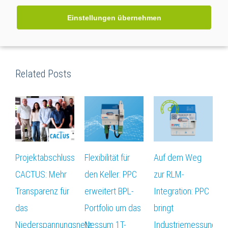
Seite teilen:
Einstellungen übernehmen
facebook
twitter
linkedin
reddit
whatsapp
Email
Related Posts
Projektabschluss
Flexibilität für
Auf dem Weg
D
CACTUS: Mehr
den Keller: PPC
zur RLM-
f
Transparenz für
erweitert BPL-
Integration: PPC
W
das
Portfolio um das
bringt
P
Niederspannungsnetz
Nessum 1T-
Industriemessungen
„