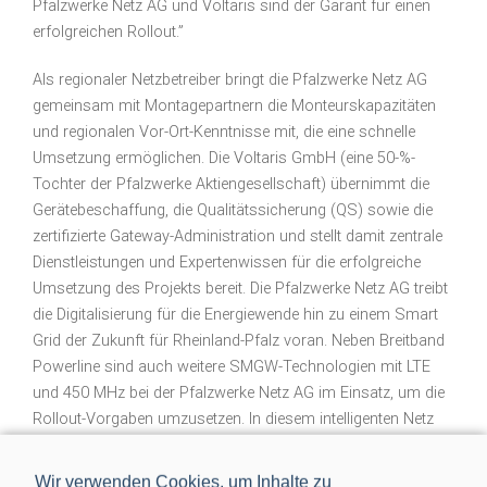
Pfalzwerke Netz AG und Voltaris sind der Garant für einen
erfolgreichen Rollout.”
Als regionaler Netzbetreiber bringt die Pfalzwerke Netz AG
gemeinsam mit Montagepartnern die Monteurskapazitäten
und regionalen Vor-Ort-Kenntnisse mit, die eine schnelle
Umsetzung ermöglichen. Die Voltaris GmbH (eine 50-%-
Tochter der Pfalzwerke Aktiengesellschaft) übernimmt die
Gerätebeschaffung, die Qualitätssicherung (QS) sowie die
zertifizierte Gateway-Administration und stellt damit zentrale
Dienstleistungen und Expertenwissen für die erfolgreiche
Umsetzung des Projekts bereit. Die Pfalzwerke Netz AG treibt
die Digitalisierung für die Energiewende hin zu einem Smart
Grid der Zukunft für Rheinland-Pfalz voran. Neben Breitband
Powerline sind auch weitere SMGW-Technologien mit LTE
und 450 MHz bei der Pfalzwerke Netz AG im Einsatz, um die
Rollout-Vorgaben umzusetzen. In diesem intelligenten Netz
werden Endkunden zu aktiven Partnern der Energiewende und
profitieren von der Bereitstellung ihrer Flexibilität für Markt
Wir verwenden Cookies, um Inhalte zu