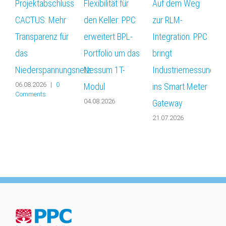
Projektabschluss
Flexibilität für
Auf dem Weg
D
CACTUS: Mehr
den Keller: PPC
zur RLM-
f
Transparenz für
erweitert BPL-
Integration: PPC
W
das
Portfolio um das
bringt
P
Niederspannungsnetz
Nessum 1T-
Industriemessungen
„
06.08.2026
|
0
Modul
ins Smart Meter
F
Comments
04.08.2026
0
Gateway
21.07.2026