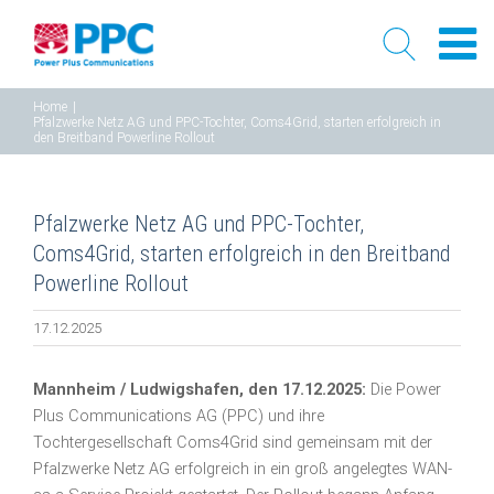
Skip
Home
|
Pfalzwerke Netz AG und PPC-Tochter, Coms4Grid, starten erfolgreich in
to
den Breitband Powerline Rollout
content
Pfalzwerke Netz AG und PPC-Tochter,
Coms4Grid, starten erfolgreich in den Breitband
Powerline Rollout
17.12.2025
Mannheim / Ludwigshafen, den 17.12.2025:
Die Power
Plus Communications AG (PPC) und ihre
Tochtergesellschaft Coms4Grid sind gemeinsam mit der
Pfalzwerke Netz AG erfolgreich in ein groß angelegtes WAN-