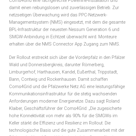
Coms4Grid eine fachgerechte Powerline-Installation und
damit einen reibungslosen und zuverlässigen Betrieb. Zur
netzseitigen Überwachung wird das PPC-Netzwerk-
Managementsystem (NMS) eingesetzt, mit dem die gesamte
BPL-Infrastruktur der neuesten Nessum Generation 6 und
SMGW-Anbindung in Echtzeit überwacht wird. Monteure
erhalten über die NMS Connector App Zugang zum NMS.
Der Rollout erstreckt sich über die Vorderpfalz in den Pfälzer
Wald und Donnersbergkreis, darunter Römerberg,
Limburgerhof, Harthausen, Kandel, Eußerthal, Trippstadt,
Bann, Contwig und Rockenhausen. Damit schaffen
Coms4Grid und die Pfalzwerke Netz AG eine leistungsfähige
Kommunikationsinfrastruktur für die stetig wachsenden
Anforderungen moderner Energienetze. Dazu sagt Roland
Klaiber, Geschäftsführer der Coms4Grid: „Die zugesicherte
hohe Konnektivität von mehr als 90% für die SMGWs im
Keller stärkt die Effizienz und Resilienz im Rollout. Die
technologische Basis und die gute Zusammenarbeit mit der