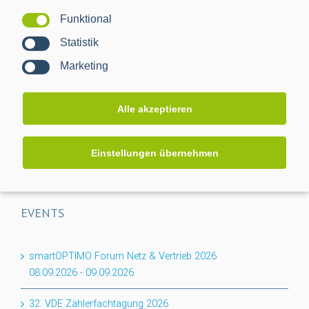
Funktional
Projektabschluss CACTUS: Mehr Transparenz für das
Statistik
Niederspannungsnetz
Marketing
Flexibilität für den Keller: PPC erweitert BPL-Portfolio um
das Nessum 1T-Modul
Alle akzeptieren
Auf dem Weg zur RLM-Integration: PPC bringt
Industriemessungen ins Smart Meter Gateway
Einstellungen übernehmen
EVENTS
smartOPTIMO Forum Netz & Vertrieb 2026
08.09.2026
-
09.09.2026
32. VDE Zählerfachtagung 2026