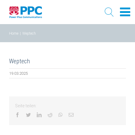
Skip
Home
|
Weptech
to
content
Weptech
19.03.2025
Seite teilen:
facebook
twitter
linkedin
reddit
whatsapp
Email