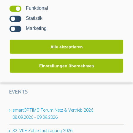
Funktional
Projektabschluss CACTUS: Mehr Transparenz für das
Statistik
Niederspannungsnetz
Marketing
Flexibilität für den Keller: PPC erweitert BPL-Portfolio um
das Nessum 1T-Modul
Alle akzeptieren
Auf dem Weg zur RLM-Integration: PPC bringt
Industriemessungen ins Smart Meter Gateway
Einstellungen übernehmen
EVENTS
smartOPTIMO Forum Netz & Vertrieb 2026
08.09.2026
-
09.09.2026
32. VDE Zählerfachtagung 2026