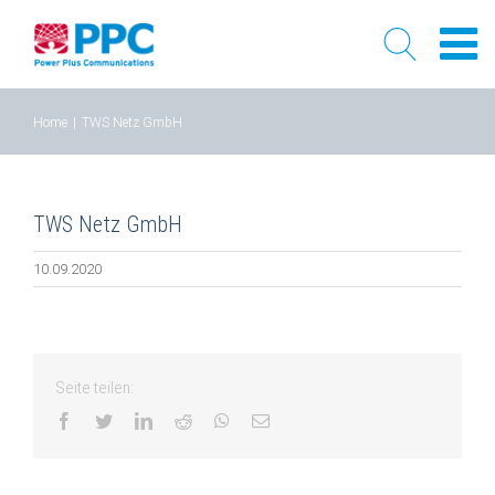
Skip
Home
|
TWS Netz GmbH
to
content
TWS Netz GmbH
10.09.2020
Seite teilen:
facebook
twitter
linkedin
reddit
whatsapp
Email