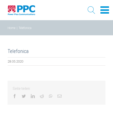
Skip
Home
|
Telefonica
to
content
Telefonica
28.05.2020
Seite teilen:
facebook
twitter
linkedin
reddit
whatsapp
Email