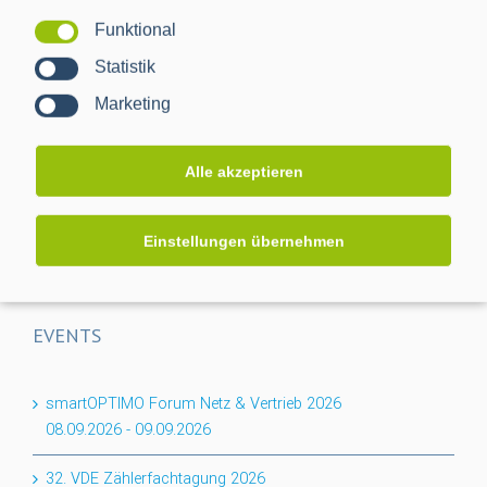
Funktional
Projektabschluss CACTUS: Mehr Transparenz für das
Statistik
Niederspannungsnetz
Marketing
Flexibilität für den Keller: PPC erweitert BPL-Portfolio um
das Nessum 1T-Modul
Alle akzeptieren
Auf dem Weg zur RLM-Integration: PPC bringt
Industriemessungen ins Smart Meter Gateway
Einstellungen übernehmen
EVENTS
smartOPTIMO Forum Netz & Vertrieb 2026
08.09.2026
-
09.09.2026
32. VDE Zählerfachtagung 2026