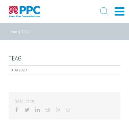
Skip
Home
|
TEAG
to
content
TEAG
10.09.2020
Seite teilen:
facebook
twitter
linkedin
reddit
whatsapp
Email