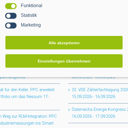
Funktional
Statistik
Marketing
Alle akzeptieren
EVENTS
Einstellungen übernehmen
tabschluss CACTUS: Mehr
smartOPTIMO Forum Netz & Ve
renz für das
2026
spannungsnetz
08.09.2026
-
09.09.2026
ität für den Keller: PPC erweitert
32. VDE Zählerfachtagung 202
rtfolio um das Nessum 1T-
15.09.2026
-
16.09.2026
Österreichs Energie Kongress
 Weg zur RLM-Integration: PPC
16.09.2026
-
17.09.2026
Industriemessungen ins Smart