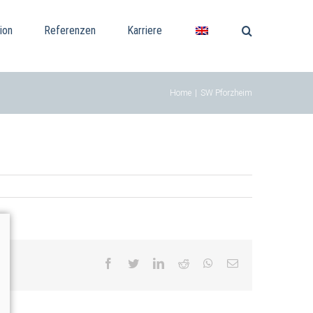
ion
Referenzen
Karriere
Home
|
SW Pforzheim
facebook
twitter
linkedin
reddit
whatsapp
Email