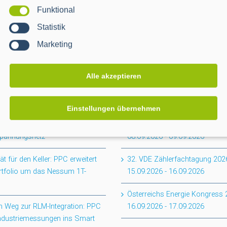
Funktional
Statistik
Marketing
Alle akzeptieren
EVENTS
Einstellungen übernehmen
tabschluss CACTUS: Mehr
smartOPTIMO Forum Netz & Ve
renz für das
2026
spannungsnetz
08.09.2026
-
09.09.2026
ität für den Keller: PPC erweitert
32. VDE Zählerfachtagung 202
rtfolio um das Nessum 1T-
15.09.2026
-
16.09.2026
Österreichs Energie Kongress
 Weg zur RLM-Integration: PPC
16.09.2026
-
17.09.2026
Industriemessungen ins Smart