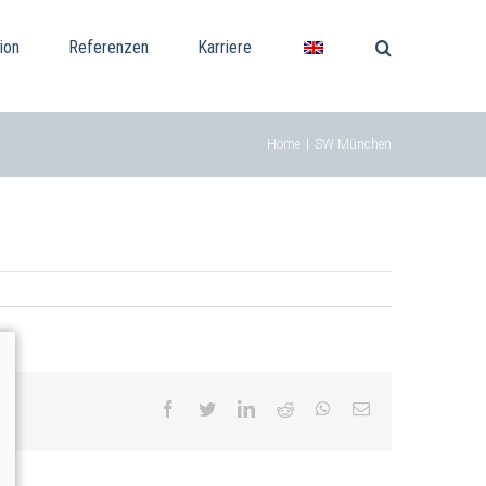
ion
Referenzen
Karriere
Home
|
SW München
facebook
twitter
linkedin
reddit
whatsapp
Email