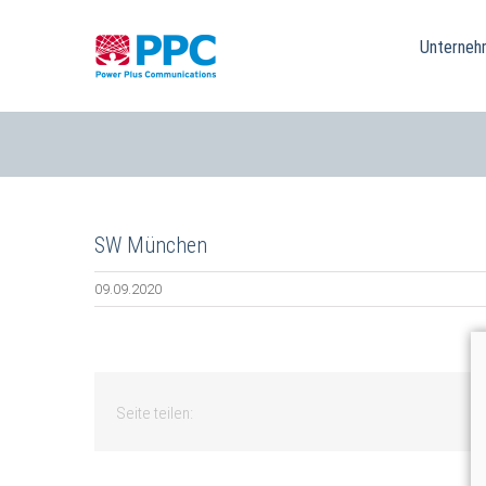
Skip
to
Unterneh
content
SW München
09.09.2020
Seite teilen: