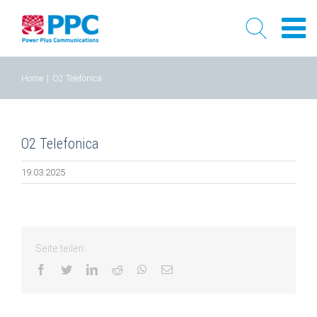
Skip
Home
|
O2 Telefonica
to
content
O2 Telefonica
19.03.2025
Seite teilen:
facebook
twitter
linkedin
reddit
whatsapp
Email