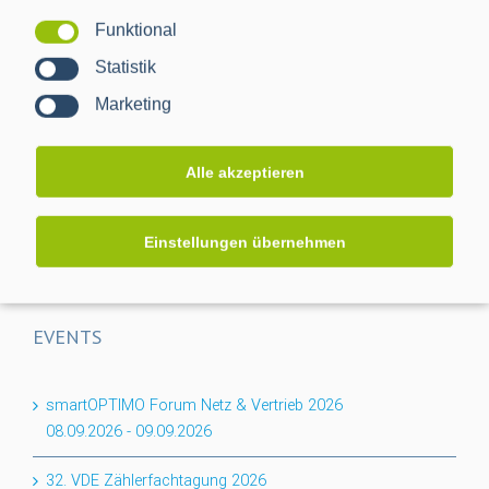
Funktional
Projektabschluss CACTUS: Mehr Transparenz für das
Statistik
Niederspannungsnetz
Marketing
Flexibilität für den Keller: PPC erweitert BPL-Portfolio um
das Nessum 1T-Modul
Alle akzeptieren
Auf dem Weg zur RLM-Integration: PPC bringt
Industriemessungen ins Smart Meter Gateway
Einstellungen übernehmen
EVENTS
smartOPTIMO Forum Netz & Vertrieb 2026
08.09.2026
-
09.09.2026
32. VDE Zählerfachtagung 2026