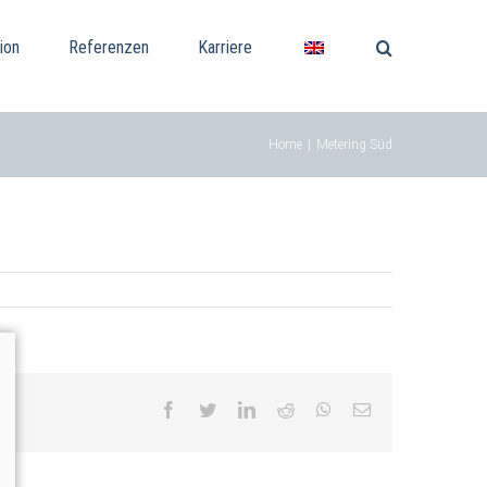
ion
Referenzen
Karriere
Home
|
Metering Süd
facebook
twitter
linkedin
reddit
whatsapp
Email