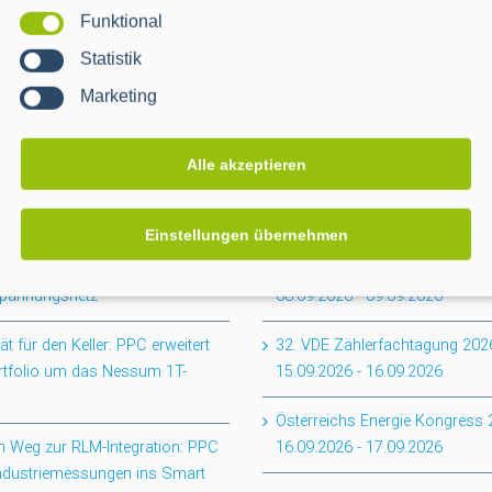
Funktional
Statistik
Marketing
Alle akzeptieren
EVENTS
Einstellungen übernehmen
tabschluss CACTUS: Mehr
smartOPTIMO Forum Netz & Ve
renz für das
2026
spannungsnetz
08.09.2026
-
09.09.2026
ität für den Keller: PPC erweitert
32. VDE Zählerfachtagung 202
rtfolio um das Nessum 1T-
15.09.2026
-
16.09.2026
Österreichs Energie Kongress
 Weg zur RLM-Integration: PPC
16.09.2026
-
17.09.2026
Industriemessungen ins Smart