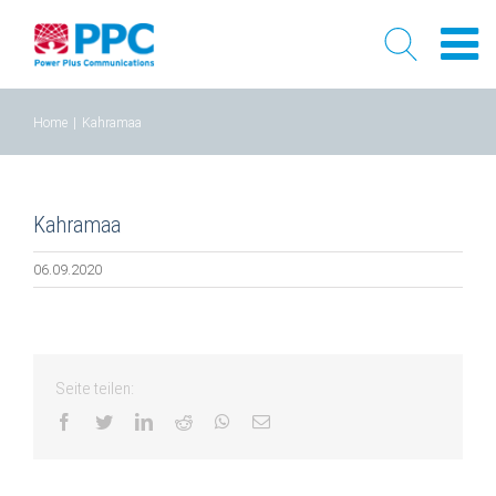
Skip
Home
|
Kahramaa
to
content
Kahramaa
06.09.2020
Seite teilen:
facebook
twitter
linkedin
reddit
whatsapp
Email