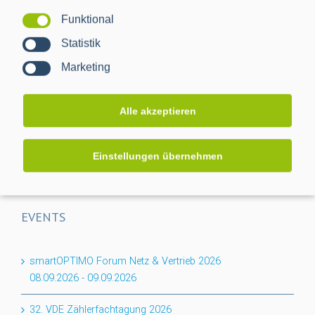
Funktional
Projektabschluss CACTUS: Mehr Transparenz für das
Statistik
Niederspannungsnetz
Marketing
Flexibilität für den Keller: PPC erweitert BPL-Portfolio um
das Nessum 1T-Modul
Alle akzeptieren
Auf dem Weg zur RLM-Integration: PPC bringt
Industriemessungen ins Smart Meter Gateway
Einstellungen übernehmen
EVENTS
smartOPTIMO Forum Netz & Vertrieb 2026
08.09.2026
-
09.09.2026
32. VDE Zählerfachtagung 2026