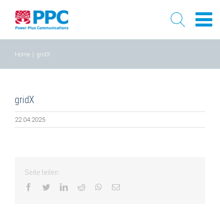
Skip
Home
|
gridX
to
content
gridX
22.04.2025
Seite teilen:
facebook
twitter
linkedin
reddit
whatsapp
Email