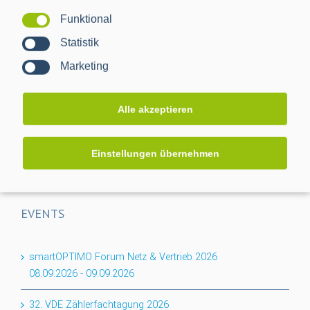
Funktional
Projektabschluss CACTUS: Mehr Transparenz für das
Statistik
Niederspannungsnetz
Marketing
Flexibilität für den Keller: PPC erweitert BPL-Portfolio um
das Nessum 1T-Modul
Alle akzeptieren
Auf dem Weg zur RLM-Integration: PPC bringt
Industriemessungen ins Smart Meter Gateway
Einstellungen übernehmen
EVENTS
smartOPTIMO Forum Netz & Vertrieb 2026
08.09.2026
-
09.09.2026
32. VDE Zählerfachtagung 2026