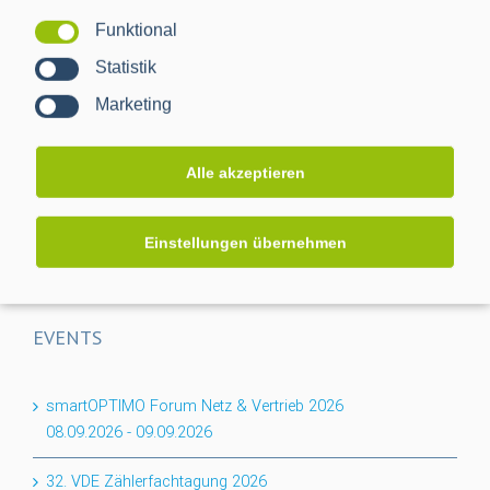
Funktional
Projektabschluss CACTUS: Mehr Transparenz für das
Statistik
Niederspannungsnetz
Marketing
Flexibilität für den Keller: PPC erweitert BPL-Portfolio um
das Nessum 1T-Modul
Alle akzeptieren
Auf dem Weg zur RLM-Integration: PPC bringt
Industriemessungen ins Smart Meter Gateway
Einstellungen übernehmen
EVENTS
smartOPTIMO Forum Netz & Vertrieb 2026
08.09.2026
-
09.09.2026
32. VDE Zählerfachtagung 2026