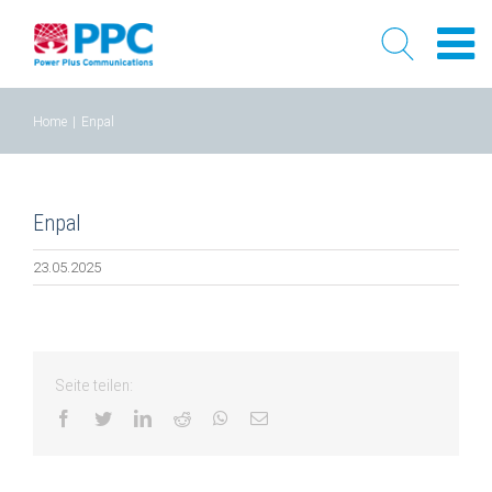
Skip
Home
|
Enpal
to
content
Enpal
23.05.2025
Seite teilen:
facebook
twitter
linkedin
reddit
whatsapp
Email