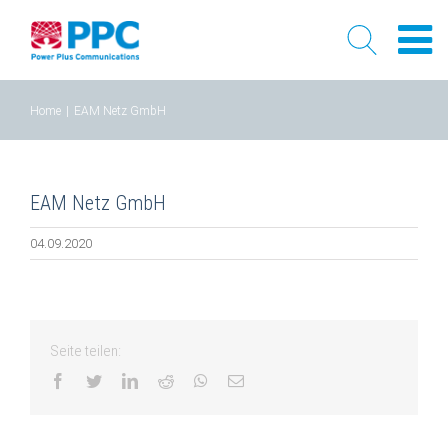
Skip
Home
|
EAM Netz GmbH
to
content
EAM Netz GmbH
04.09.2020
Seite teilen:
facebook
twitter
linkedin
reddit
whatsapp
Email