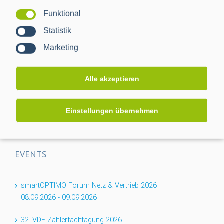
Funktional
Projektabschluss CACTUS: Mehr Transparenz für das
Statistik
Niederspannungsnetz
Marketing
Flexibilität für den Keller: PPC erweitert BPL-Portfolio um
das Nessum 1T-Modul
Alle akzeptieren
Auf dem Weg zur RLM-Integration: PPC bringt
Industriemessungen ins Smart Meter Gateway
Einstellungen übernehmen
EVENTS
smartOPTIMO Forum Netz & Vertrieb 2026
08.09.2026
-
09.09.2026
32. VDE Zählerfachtagung 2026