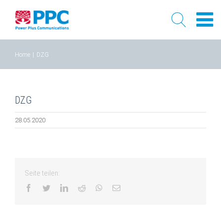
Skip
Home
|
DZG
to
content
DZG
28.05.2020
Seite teilen:
facebook
twitter
linkedin
reddit
whatsapp
Email