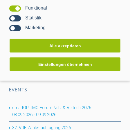
Funktional
Projektabschluss CACTUS: Mehr Transparenz für das
Statistik
Niederspannungsnetz
Marketing
Flexibilität für den Keller: PPC erweitert BPL-Portfolio um
das Nessum 1T-Modul
Alle akzeptieren
Auf dem Weg zur RLM-Integration: PPC bringt
Industriemessungen ins Smart Meter Gateway
Einstellungen übernehmen
EVENTS
smartOPTIMO Forum Netz & Vertrieb 2026
08.09.2026
-
09.09.2026
32. VDE Zählerfachtagung 2026