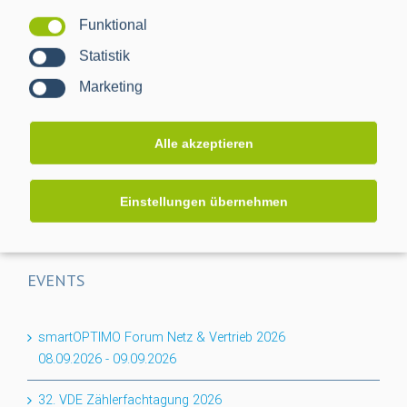
Funktional
Projektabschluss CACTUS: Mehr Transparenz für das
Statistik
Niederspannungsnetz
Marketing
Flexibilität für den Keller: PPC erweitert BPL-Portfolio um
das Nessum 1T-Modul
Alle akzeptieren
Auf dem Weg zur RLM-Integration: PPC bringt
Industriemessungen ins Smart Meter Gateway
Einstellungen übernehmen
EVENTS
smartOPTIMO Forum Netz & Vertrieb 2026
08.09.2026
-
09.09.2026
32. VDE Zählerfachtagung 2026