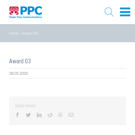
Skip
Home
|
Award 03
to
content
Award 03
28.05.2020
Seite teilen:
facebook
twitter
linkedin
reddit
whatsapp
Email