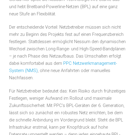
und hebt Breitband-Powerline-Netzen (BPL) auf eine ganz
neue Stufe an Flexibilität.
Der entscheidende Vorteil: Netzbetreiber müssen sich nicht
mehr zu Beginn des Projekts fest auf einen Frequenzbereich
festlegen. Stattdessen ermöglicht Nessum den dynamischen
Wechsel zwischen Long-Range- und High-Speed-Bandplänen
– je nach Phase des Netzaufbaus. Das Umschalten erfolgt
dabei komfortabel aus dem
PPC Netzwerkmanagement-
System (NMS)
, ohne neue Anfahrten oder manuelles
Nachfassen.
Für Netzbetreiber bedeutet das: Kein Risiko durch frühzeitiges
Festlegen, weniger Aufwand im Rollout und maximale
Zukunftssicherheit. Mit PPC’s BPL-Geräten der 6. Generation,
lässt sich so zunächst ein robustes Netz errichten, bei dem
die schnelle Anbindung im Vordergrund bleibt. Steht die BPL
Infrastrukur erstmal, kann per Knopfdruck auf hohe
Datenrate umgestellt werden – denn jedes eingebaute BPL-