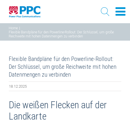
Skip
Home
|
Flexible Bandpläne für den Powerline-Rollout: Der Schlüssel, um große
to
Reichweite mit hohen Datenmengen zu verbinden
content
Flexible Bandpläne für den Powerline-Rollout:
Der Schlüssel, um große Reichweite mit hohen
Datenmengen zu verbinden
18.12.2025
Die weißen Flecken auf der
Landkarte