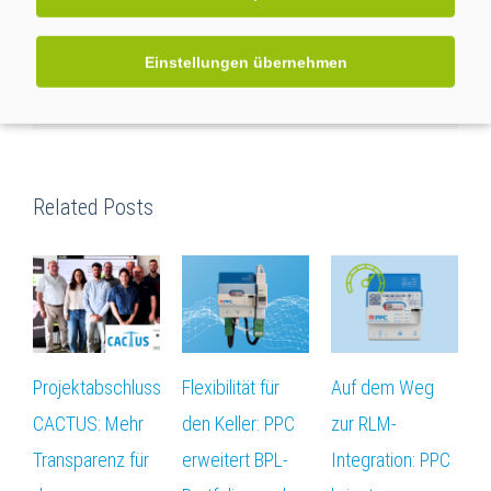
Seite teilen:
Einstellungen übernehmen
facebook
twitter
linkedin
reddit
whatsapp
Email
Related Posts
Projektabschluss
Flexibilität für
Auf dem Weg
D
CACTUS: Mehr
den Keller: PPC
zur RLM-
f
Transparenz für
erweitert BPL-
Integration: PPC
W