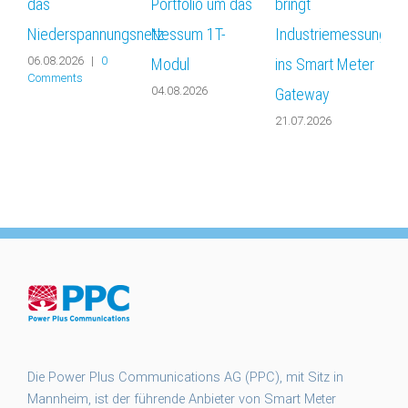
das
Portfolio um das
bringt
P
Niederspannungsnetz
Nessum 1T-
Industriemessungen
„
06.08.2026
|
0
Modul
ins Smart Meter
F
Comments
04.08.2026
0
Gateway
21.07.2026
Die Power Plus Communications AG (PPC), mit Sitz in
Mannheim, ist der führende Anbieter von Smart Meter