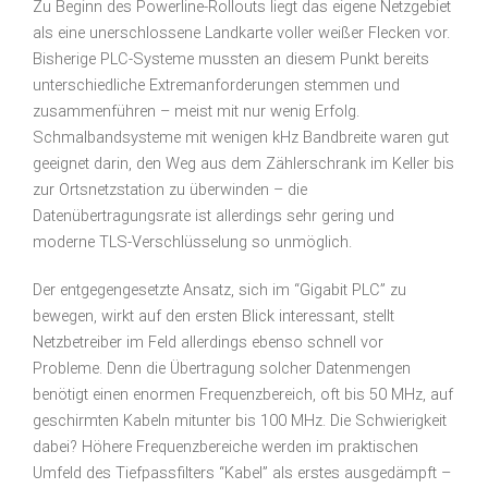
Zu Beginn des Powerline-Rollouts liegt das eigene Netzgebiet
als eine unerschlossene Landkarte voller weißer Flecken vor.
Bisherige PLC-Systeme mussten an diesem Punkt bereits
unterschiedliche Extremanforderungen stemmen und
zusammenführen – meist mit nur wenig Erfolg.
Schmalbandsysteme mit wenigen kHz Bandbreite waren gut
geeignet darin, den Weg aus dem Zählerschrank im Keller bis
zur Ortsnetzstation zu überwinden – die
Datenübertragungsrate ist allerdings sehr gering und
moderne TLS-Verschlüsselung so unmöglich.
Der entgegengesetzte Ansatz, sich im “Gigabit PLC” zu
bewegen, wirkt auf den ersten Blick interessant, stellt
Netzbetreiber im Feld allerdings ebenso schnell vor
Probleme. Denn die Übertragung solcher Datenmengen
benötigt einen enormen Frequenzbereich, oft bis 50 MHz, auf
geschirmten Kabeln mitunter bis 100 MHz. Die Schwierigkeit
dabei? Höhere Frequenzbereiche werden im praktischen
Umfeld des Tiefpassfilters “Kabel” als erstes ausgedämpft –