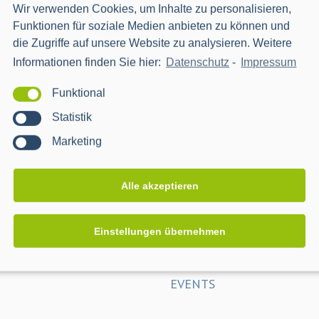
Wir verwenden Cookies, um Inhalte zu personalisieren,
Donec condimentum bibendum ex ac rhoncus. Sed viverra elit a tellus pel
Funktionen für soziale Medien anbieten zu können und
dui quis, finibus turpis. Suspendisse facilisis, erat at dignissim digniss
die Zugriffe auf unsere Website zu analysieren. Weitere
Informationen finden Sie hier:
Datenschutz
-
Impressum
Funktional
Statistik
Marketing
Alle akzeptieren
Einstellungen übernehmen
EVENTS