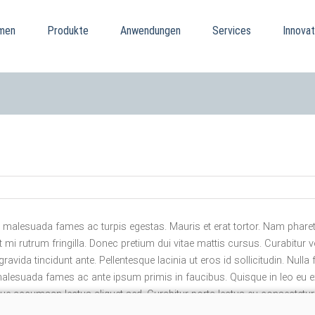
men
Produkte
Anwendungen
Services
Innovat
et malesuada fames ac turpis egestas. Mauris et erat tortor. Nam pharet
et mi rutrum fringilla. Donec pretium dui vitae mattis cursus. Curabitu
gravida tincidunt ante. Pellentesque lacinia ut eros id sollicitudin. Nulla
et malesuada fames ac ante ipsum primis in faucibus. Quisque in leo eu e
que accumsan lectus aliquet sed. Curabitur porta lectus eu consectetur t