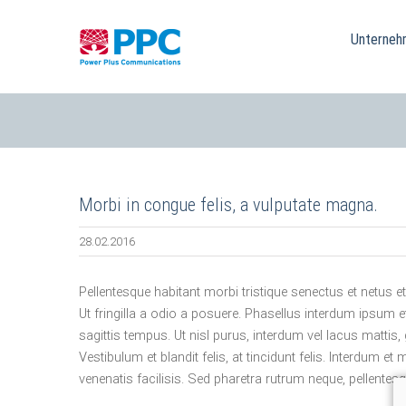
Skip
to
Unterneh
content
Morbi in congue felis, a vulputate magna.
28.02.2016
Pellentesque habitant morbi tristique senectus et netus 
Ut fringilla a odio a posuere. Phasellus interdum ipsum 
sagittis tempus. Ut nisl purus, interdum vel lacus mattis, 
Vestibulum et blandit felis, at tincidunt felis. Interdum 
venenatis facilisis. Sed pharetra rutrum neque, pellentes