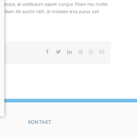
lentesque, at vestibulum sapien congue. Etiam nec mollis
im, diam elit auctor nibh, at molestie eros purus sed
facebook
twitter
linkedin
reddit
whatsapp
Email
KONTAKT