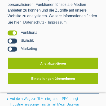
personalisieren, Funktionen für soziale Medien
anbieten zu können und die Zugriffe auf unsere
Website zu analysieren. Weitere Informationen finden
Die Power Plus Communications AG (PPC), mit Sitz in
Mannheim, ist der führende Anbieter von Smart Meter
Sie hier:
Datenschutz
-
Impressum
Gateways und Kommunikationstechnik für die Digitalisierung
Funktional
der Energiewende.
Statistik
Marketing
NEWS
Alle akzeptieren
Projektabschluss CACTUS: Mehr Transparenz für das
Niederspannungsnetz
Einstellungen übernehmen
Flexibilität für den Keller: PPC erweitert BPL-Portfolio um
das Nessum 1T-Modul
Auf dem Weg zur RLM-Integration: PPC bringt
Industriemessungen ins Smart Meter Gateway