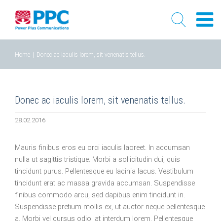
Skip
Home
|
Donec ac iaculis lorem, sit venenatis tellus.
to
content
Donec ac iaculis lorem, sit venenatis tellus.
28.02.2016
Mauris finibus eros eu orci iaculis laoreet. In accumsan
nulla ut sagittis tristique. Morbi a sollicitudin dui, quis
tincidunt purus. Pellentesque eu lacinia lacus. Vestibulum
tincidunt erat ac massa gravida accumsan. Suspendisse
finibus commodo arcu, sed dapibus enim tincidunt in.
Suspendisse pretium mollis ex, ut auctor neque pellentesque
a. Morbi vel cursus odio, at interdum lorem. Pellentesque