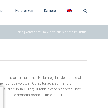
ion
Referenzen
Karriere
Home
|
Aenean pretium felis vel purus bibendum luctus.
d turpis ornare sit amet. Nullam eget malesuada erat.
apien congue volutpat. Curabitur ac ipsum et orci
osuere cubilia Curae; Curabitur vitae nibh vitae justo
 in augue rhoncus consectetur et eu felis.