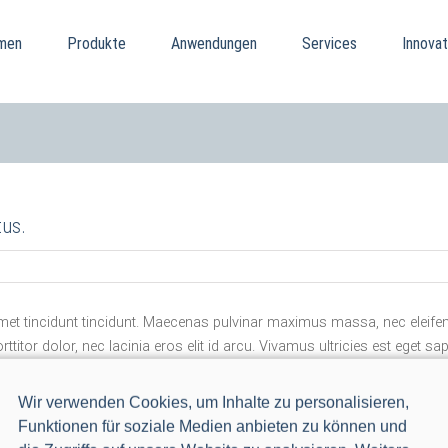
men
Produkte
Anwendungen
Services
Innovat
tus.
amet tincidunt tincidunt. Maecenas pulvinar maximus massa, nec eleifen
rttitor dolor, nec lacinia eros elit id arcu. Vivamus ultricies est eget s
tor. Vestibulum ante ipsum primis in faucibus orci luctus et ultrices p
amcorper nulla nec massa vestibulum mattis. Maecenas ullamcorper lacus
Wir verwenden Cookies, um Inhalte zu personalisieren,
Funktionen für soziale Medien anbieten zu können und