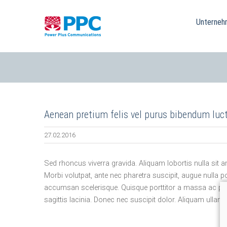
Skip
to
Unterneh
content
Aenean pretium felis vel purus bibendum luc
27.02.2016
Sed rhoncus viverra gravida. Aliquam lobortis nulla sit 
Morbi volutpat, ante nec pharetra suscipit, augue nulla po
accumsan scelerisque. Quisque porttitor a massa ac portti
sagittis lacinia. Donec nec suscipit dolor. Aliquam ull