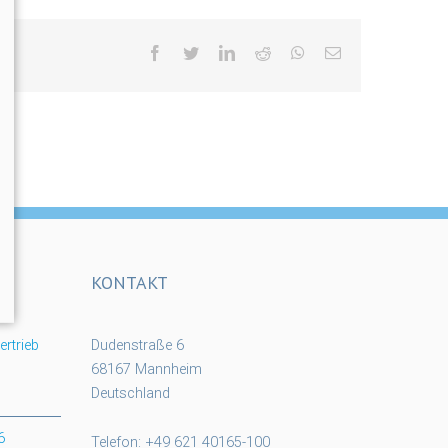
facebook
twitter
linkedin
reddit
whatsapp
Email
KONTAKT
rtrieb
Dudenstraße 6
68167 Mannheim
Deutschland
6
Telefon: +49 621 40165-100