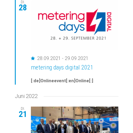
Ansichte
DI.
28
Navigati
Empfohlen
28.09.2021
-
29.09.2021
metering days digital 2021
[:de]Onlineevent[:en]Online[:]
Juni 2022
DI.
21