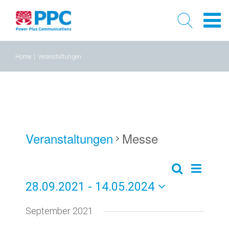
Skip
Home
|
Veranstaltungen
to
content
Veranstaltungen
Messe
Verans
Veransta
Liste
Suche
28.09.2021
 - 
14.05.2024
Ansich
Suche
Datum
Naviga
September 2021
und
wählen.