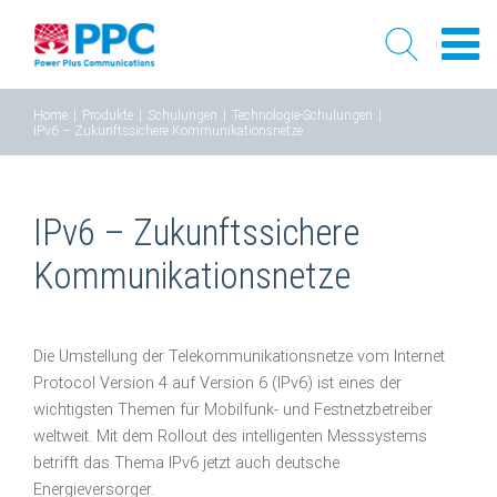
Skip
Home
|
Produkte
|
Schulungen
|
Technologie-Schulungen
|
to
IPv6 – Zukunftssichere Kommunikationsnetze
content
IPv6 – Zukunftssichere
Kommunikationsnetze
Die Umstellung der Telekommunikationsnetze vom Internet
Protocol Version 4 auf Version 6 (IPv6) ist eines der
wichtigsten Themen für Mobilfunk- und Festnetzbetreiber
weltweit. Mit dem Rollout des intelligenten Messsystems
betrifft das Thema IPv6 jetzt auch deutsche
Energieversorger.