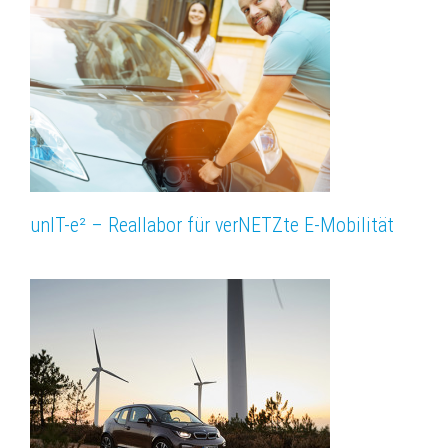
unIT-e² – Reallabor für verNETZte E-Mobilität