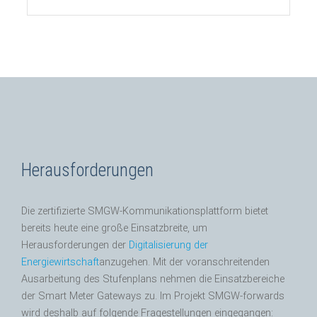
Herausforderungen
Die zertifizierte SMGW-Kommunikationsplattform bietet
bereits heute eine große Einsatzbreite, um
Herausforderungen der
Digitalisierung der
Energiewirtschaft
anzugehen. Mit der voranschreitenden
Ausarbeitung des Stufenplans nehmen die Einsatzbereiche
der Smart Meter Gateways zu. Im Projekt SMGW-forwards
wird deshalb auf folgende Fragestellungen eingegangen: