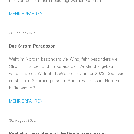
nun von den Partnern besichtigt werden konnten …
MEHR ERFAHREN
26. Januar 2023
Das Strom-Paradoxon
Weht im Norden besonders viel Wind, fehlt besonders viel
Strom im Süden und muss aus dem Ausland zugekauft
werden, so die WirtschaftsWoche im Januar 2023. Doch wie
entsteht ein Stromengpass im Süden, wenn es im Norden
heftig windet? …
MEHR ERFAHREN
30. August 2022
Reallabor beschleunigt die Digitalisierung der