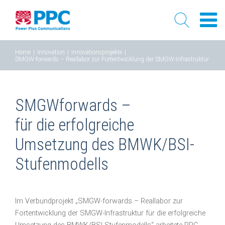
Skip
Home
|
Innovation
|
Innovationsprojekte
|
to
SMGW-forwards – Reallabor zur Fortentwicklung der SMGW-Infrastruktur
content
SMGWforwards –
für die erfolgreiche
Umsetzung des BMWK/BSI-
Stufenmodells
Im Verbundprojekt „SMGW-forwards – Reallabor zur
Fortentwicklung der SMGW-Infrastruktur für die erfolgreiche