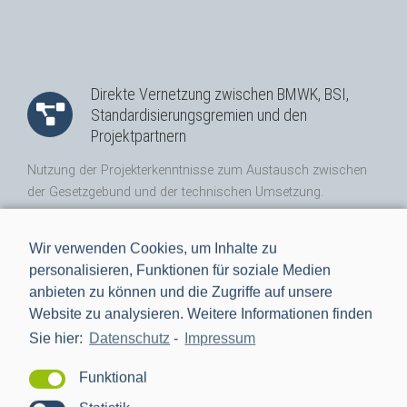
Direkte Vernetzung zwischen BMWK, BSI,
Standardisierungsgremien und den
Projektpartnern
Nutzung der Projekterkenntnisse zum Austausch zwischen
der Gesetzgebund und der technischen Umsetzung.
Vierteljährlicher direkter Austausch mit BMWK und BSI
Wir verwenden Cookies, um Inhalte zu
Teilnahme und Inputgeber für AGs rund um die
personalisieren, Funktionen für soziale Medien
Digitalisierung der Energiewende
anbieten zu können und die Zugriffe auf unsere
Teilnahme an Branchenkonsultationen rund um die
Website zu analysieren. Weitere Informationen finden
regulatorischen Weiterentwicklungen während der
Sie hier:
Datenschutz
-
Impressum
Projektlaufzeit
Funktional